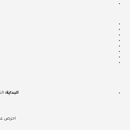
البداية:
التقدي
احرص على