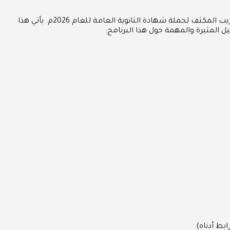
أعلن مركز الجفالي للتدريب في محافظة جدة عن افتتاح باب التقديم في برنامج مبتكر يهدف إلى رفع كفاءة الكوادر الوطنية وبرنامج التدريب المكثف لحملة شهادة الثانوية العامة للعام 2026م. يأتي هذا
 المثيرة والمهمة حول هذا البرنامج:
بط أدناه).