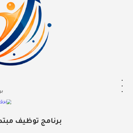
بر
برنامج توظيف مبتدئ ب