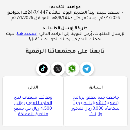
مواعيد التقديم:
– استعد للبدء! يبدأ التقديم اليوم الثلاثاء 24/7/1447هـ، الموافق
13/1/2026م، ويستمر حتى 8/8/1447هـ، الموافق 27/1/2026م.
طريقة إرسال الطلبات:
لإرسال الطلبات، يُرجى التوجه إلى الرابط التالي:
اضغط هنا
، حيث
يمكنك البدء في رحلتك نحو المستقبل!
تابعنا على مجتمعاتنا الرقمية
السابق
التالي
جامعة جدة تطلق برنامج
وظائف مبيعات لدى
(تمهير) لتأهيل الخريجين
الماجد للعود برواتب
بمكافأة 3,000 ريال للذكور
4,500 ريال في جميع
والإناث
مناطق المملكة