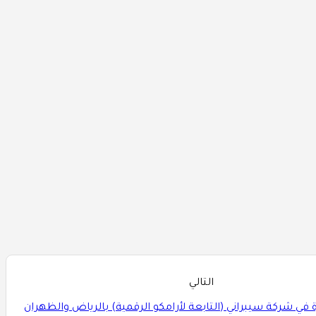
التالي
ي شركة سيبراني (التابعة لأرامكو الرقمية) بالرياض والظهران