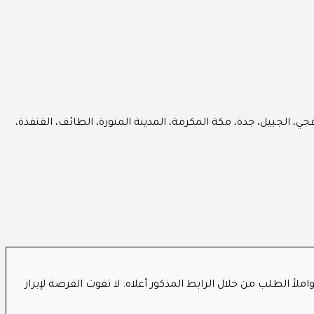
فجي، الجبيل، جدة، مكة المكرمة، المدينة المنورة، الطائف، القنفذة،
فق 2026/06/21م. قم بإعداد جميع المستندات المطلوبة واملأ الطلب من خلال الرابط المذكور أعلاه. لا تفوت الفرصة لإبراز