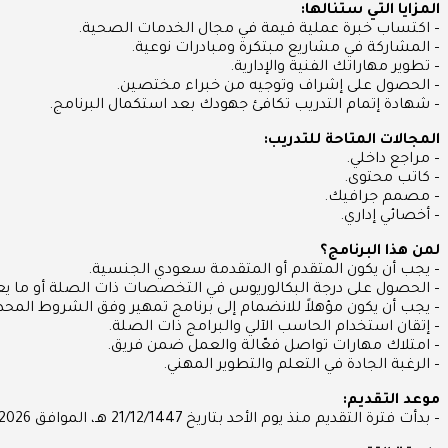
المزايا التي ستنالها:
– اكتساب خبرة عملية قيمة في مجال الخدمات الصحية.
– المشاركة في مشاريع مبتكرة ومبادرات نوعية.
– تطوير مهاراتك الفنية والإدارية.
– الحصول على إشراف وتوجيه من خبراء مختصين.
– شهادة إتمام التدريب تكافئ جهودك بعد استكمال البرنامج.
المجالات المتاحة للتدريب:
– مراجع داخلي.
– كاتب محتوى.
– مصمم جرافيك.
– أخصائي إداري.
لمن هذا البرنامج؟
– يجب أن يكون المتقدم أو المتقدمة سعودي الجنسية.
– الحصول على درجة البكالوريوس في التخصصات ذات الصلة أو ما يعا
– يجب أن يكون مؤهلاً للانضمام إلى برنامج تمهير وفق الشروط المح
– إتقان استخدام الحاسب الآلي والبرامج ذات الصلة.
– امتلاك مهارات تواصل فعّالة والعمل ضمن فريق.
– الرغبة الجادة في التعلم والتطوير المهني.
موعد التقديم:
– بدأت فترة التقديم منذ يوم الأحد بتاريخ 21/12/1447 هـ، الموافق 07/06/2026 م، وهي متاحة الآن.