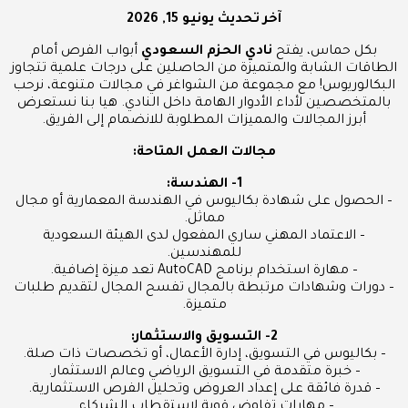
آخر تحديث
يونيو 15, 2026
بكل حماس، يفتح
نادي الحزم السعودي
أبواب الفرص أمام
الطاقات الشابة والمتميزة من الحاصلين على درجات علمية تتجاوز
البكالوريوس! مع مجموعة من الشواغر في مجالات متنوعة، نرحب
بالمتخصصين لأداء الأدوار الهامة داخل النادي. هيا بنا نستعرض
أبرز المجالات والمميزات المطلوبة للانضمام إلى الفريق.
مجالات العمل المتاحة:
1- الهندسة:
– الحصول على شهادة بكاليوس في الهندسة المعمارية أو مجال
مماثل.
– الاعتماد المهني ساري المفعول لدى الهيئة السعودية
للمهندسين.
– مهارة استخدام برنامج AutoCAD تعد ميزة إضافية.
– دورات وشهادات مرتبطة بالمجال تفسح المجال لتقديم طلبات
متميزة.
2- التسويق والاستثمار:
– بكاليوس في التسويق، إدارة الأعمال، أو تخصصات ذات صلة.
– خبرة متقدمة في التسويق الرياضي وعالم الاستثمار.
– قدرة فائقة على إعداد العروض وتحليل الفرص الاستثمارية.
– مهارات تفاوض قوية لاستقطاب الشركاء.