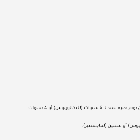
يتطلب الحصول على درجة علمية تتراوح بين البكالوريوس والماجستير أو الدكتوراه في مجالات مثل السياسة العامة والقانون. لابد من توفر خبرة تمتد لــ 6 سنوات (للبكالوريوس) أو 4 سنوات