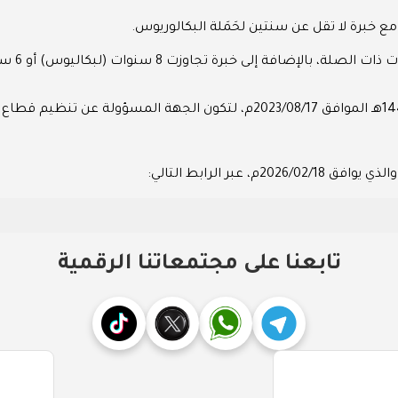
خبرة لا تقل عن سنتين لحَمَلة البكالوريوس.
سنوات (لبكاليوس) أو 6 سنوات (لماجستير) أو 4 سنوات (لدكتوراه).
تم تأسيس هيئة التأمين بموجب قرار مجلس الوزراء بتاريخ 1445/01/28هـ الموافق
تابعنا على مجتمعاتنا الرقمية