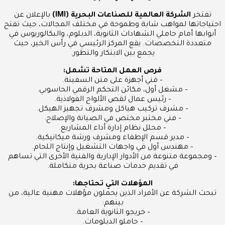
تفتخر
الشركة العالمية للصناعات البحرية (IMI)
بالإعلان عن
احتياجاتها لمواهب شابة وطموحة في مختلف المجالات، حيث تفتح
أبوابها أمام حاملي الشهادات الثانوية، الدبلوم، والبكالوريوس في
متعددة التخصصات. يقع المركز الرئيسي في رأس الخير، حيث
يجمع بين الابتكار والتطور.
فرص العمل المتاحة تشمل:
– فني أجهزة على متن السفينة.
– مشغل أول، مكائن التحكم الرقمي الحاسوبي.
– رئيس عمال لقص الألواح الفولاذية.
– مشرف تركيب هياكل ومشرف تجهيز الهيكل.
– فني مختبر مختص في الصيانة والإصلاح.
– محلل نظام إدارة أداء المشاريع.
– مدير قسم الإطفاء ومشرف ورشة ميكانيكية.
– مهندس أول في واجهات التشغيل وإنتاج اللحام.
– ومجموعة متنوعة من الأدوار الإدارية والفنية الأخرى التي تساهم
في تقديم خدمات صناعة بحرية متكاملة.
المؤهلات التي تحتاجها:
تبحث الشركة عن الأفراد الذين يحملون مؤهلات مهنية عالية، من
بينهم:
– خريجو الثانوية العامة.
– حاملو الدبلومات.