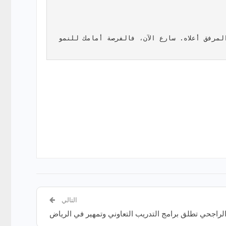
 متاح حاليًا بدءًا من 23 يونيو 2026. للتقديم، يرجى ملء الاستبيان الإلكتروني عبر الرابط المرفق أعلاه. سارع الآن، فالفرصة أمامك للنمو 
التالي
لراجحي تطلق برامج التدريب التعاوني وتمهير في الرياض