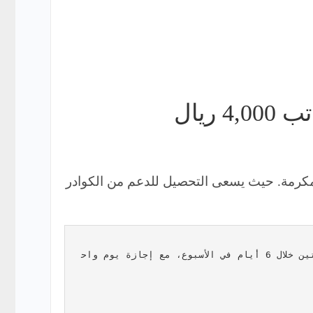
يال
مكرمة. حيث يسعى التحصيل للدعم من الكوادر
مسمى الوظيفة هو **مسؤول فرع**، وذلك ضمن ساعات عمل مرنة، حيث يعمل الموظف لمدة 8 ساعات موزعة على فترتين خلال 6 أيام في الأسبوع، مع إجازة يوم واح