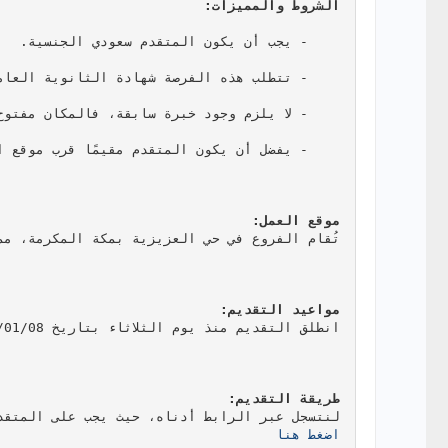
الشروط والمميزات:
    - يجب أن يكون المتقدم سعودي الجنسية.
    - تتطلب هذه الفرصة شهادة الثانوية العامة فأعلى أو ما يعادلها.
    - لا يلزم وجود خبرة سابقة، فالمكان مفتوح للمتميزين.
    - يفضل أن يكون المتقدم مقيمًا قرب موقع العمل بحي العزيزية.
موقع العمل:
تُقام الفروع في حي العزيزية بمكة المكرمة، مم
مواعيد التقديم:
انطلق التقديم منذ يوم الثلاثاء بتاريخ 1448/01/08هـ، الموافق 2026/06/23م، لذا اغتنم الفرصة الآن!
طريقة التقديم:
لنتسجل عبر الرابط أدناه، حيث يجب على المتقدم
اضغط هنا