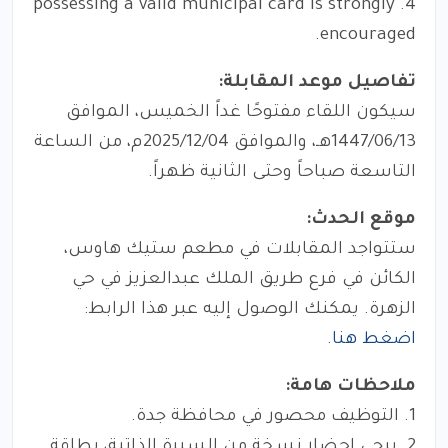
4. possessing a valid municipal card is strongly
encouraged.
تفاصيل موعد المقابلة:
سيكون اللقاء مفتوحًا غداً الخميس، الموافق
1447/06/13هـ، والموافق 2025/12/04م، من الساعة
التاسعة صباحاً وحتى الثانية ظهراً.
موقع الحدث:
ستتواجد المقابلات في مطعم ستيك هاوس،
الكائن في فرع طريق الملك عبدالعزيز في حي
الزهرة. يمكنك الوصول إليه عبر هذا الرابط:
اضغط هنا
.
ملاحظات هامة:
1. التوظيف محصور في محافظة جدة.
2. يرجى إحضار نسخة من السيرة الذاتية، بطاقة