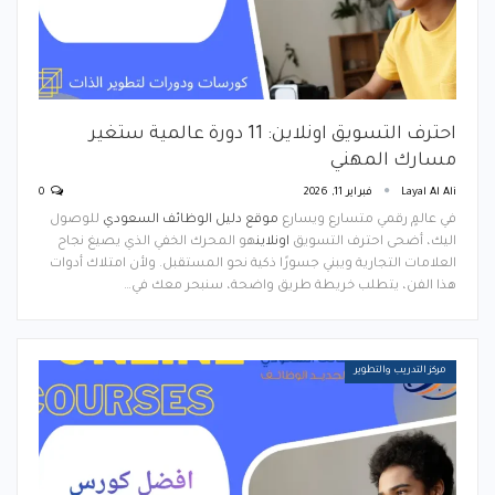
احترف التسويق اونلاين: 11 دورة عالمية ستغير
مسارك المهني
Layal Al Ali
فبراير 11, 2026
0
في عالمٍ رقمي متسارع ويسارع
موقع دليل الوظائف السعودي
للوصول
اليك، أضحى احترف التسويق
اونلاين
هو المحرك الخفي الذي يصيغ نجاح
العلامات التجارية ويبني جسورًا ذكية نحو المستقبل. ولأن امتلاك أدوات
هذا الفن، يتطلب خريطة طريق واضحة، سنبحر معك في…
مركز التدريب والتطوير