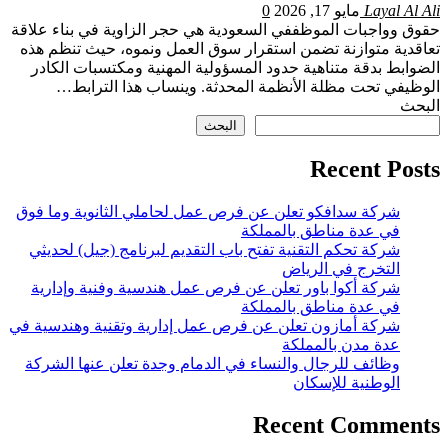
Layal Al Ali
مايو 17, 2026
0
حقوق وواجبات ا
لموظف
في السعودية هي حجر الزاوية في بناء علاقة
تعاقدية متوازنة تضمن استقرار سوق العمل ونموه، حيث تنظم هذه
الضوابط بدقة متناهية حدود المسؤولية المهنية ومكتسبات الكادر
الوظيفي تحت مظلة الأنظمة المحدثة. وينساب هذا الترابط…
البحث
البحث
Recent Posts
شركة سدافكو تعلن عن فرص عمل لحاملي الثانوية وما فوق
في عدة مناطق بالمملكة
شركة تحكم التقنية تفتح باب التقديم لبرنامج (جيل) لحديثي
التخرج في الرياض
شركة أكوا باور تعلن عن فرص عمل هندسية وفنية وإدارية
في عدة مناطق بالمملكة
شركة أمازون تعلن عن فرص عمل إدارية وتقنية وهندسية في
عدة مدن بالمملكة
وظائف للرجال والنساء في الدمام وجدة تعلن عنها الشركة
الوطنية للإسكان
Recent Comments