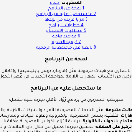
المحتويات
إخفاء
1
لمحة عن البرنامج
2
ما ستحصل عليه من البرنامج
3
مزايا فريدة من نوعها
4
خطوات البرنامج
5
متطلبات الانضمام
6
مواعيد هامة
7
كيفية التقديم
8
تابعنا على مجتمعاتنا الرقمية
لمحة عن البرنامج
لتعاون مع هيئات مرموقة مثل (هارفارد بزنس بابليشينج) و(كابلان ب
ركين من اكتساب المهارات اللازمة لمواجهة التحديات في عصر التحول 
ما ستحصل عليه من البرنامج
سيرتكب المتدربون في برنامج رُوَّاد الأهلي تجربة غنية تشمل:
الات متنوعة
: مثل الخدمات المصرفية للأفراد والشركات، الخزينة والمال
ارات التقنية
: يشمل المصرفية الإلكترونية وعلوم البيانات وممارسات
هتمام بالجوانب القانونية
: دراسة التزام القوانين المصرفية وأخلاقيات
تركيز على العملاء
: تحسين تجربة العميل من خلال إدارة العلاقات وال