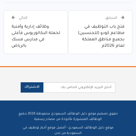
السابق
التالي
فتح باب التوظيف في
وظائف إدارية وأمنية
مطاعم كودو (للجنسين)
لحملة البكالوريوس فأعلى
بجميع مناطق المملكة
في مدارس مسك
لعام 2026م
بالرياض
الاشتراك
حقوق تصميم موقع دليل الوظائف السعودي محفوظة 2026 جميع
الوظائف المنشورة مأخوذة من مصادر رسمية
موقع دليل الوظائف السعودي - أفضل موقع أخبار توظيف في
السعودية
من نحن