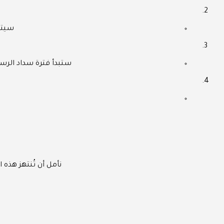
سيتم ال
ستبدأ فترة سداد الرسوم من يوم الأربعاء 25/07/1447هـ وحتى يوم 
نأمل أن تُنتهز هذه