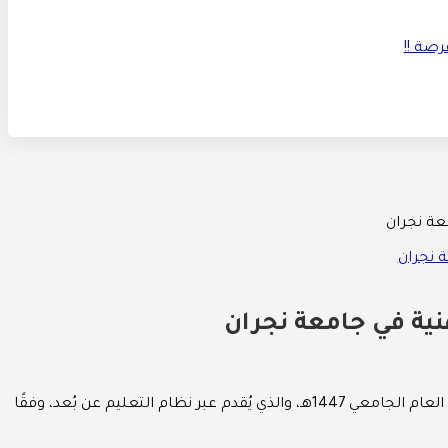
عة نجران
ية في جامعة نجران
عن بدء استقبال طلبات القبول في برنامج الدبلوم المشارك في الصحة والسلامة المهنية للفصل الدراسي الثاني من العام الجامعي 1447هـ، والذي يُقدم عبر نظام التعليم عن بُعد، وفقًا