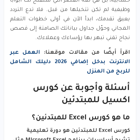
حسابية، بل هي لغة العصر التي ستفتح لك أبوابًا
وظيفية لم تكن تتخيلها من قبل. فلا تدع التردد
يعيق تقدمك، ابدأ الآن في أولى خطوات التعلم
المجاني وحوّل جداول بياناتك الصامتة إلى قصص
نجاح تقني تبهر بها رؤساءك وعملاءك.
اقرأ أيضًا من مقالات موقعنا:
العمل عبر
الانترنت بدخل إضافي 2026 دليلك الشامل
للربح من المنزل
أسئلة وأجوبة عن كورس
اكسيل للمبتدئين
ما هو كورس Excel للمبتدئين؟
كورس Excel للمبتدئين هو دورة تعليمية