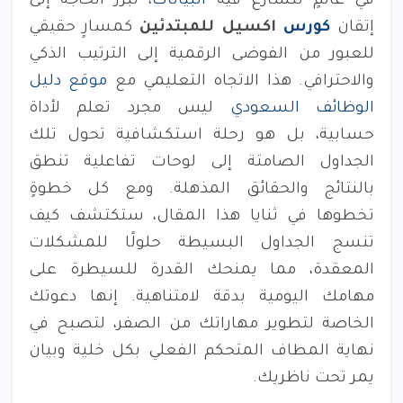
في عالمٍ تتسارع فيه
البيانات
، تبرز الحاجة إلى
إتقان
كورس
اكسيل للمبتدئين
كمسارٍ حقيقي
للعبور من الفوضى الرقمية إلى الترتيب الذكي
والاحترافي. هذا الاتجاه التعليمي مع
موقع دليل
الوظائف السعودي
ليس مجرد تعلم لأداة
حسابية، بل هو رحلة استكشافية تحول تلك
الجداول الصامتة إلى لوحات تفاعلية تنطق
بالنتائج والحقائق المذهلة. ومع كل خطوةٍ
تخطوها في ثنايا هذا المقال، ستكتشف كيف
تنسج الجداول البسيطة حلولًا للمشكلات
المعقدة، مما يمنحك القدرة للسيطرة على
مهامك اليومية بدقة لامتناهية. إنها دعوتك
الخاصة لتطوير مهاراتك من الصفر، لتصبح في
نهاية المطاف المتحكم الفعلي بكل خلية وبيان
يمر تحت ناظريك.