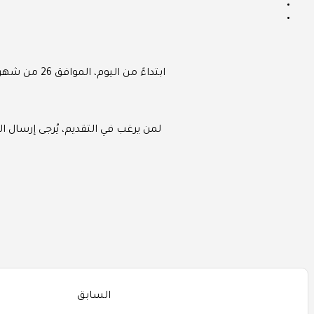
ابتداءً من اليوم، الموافق 26 من شهر 11 لعام 1447 هجريًا، والموافق 14 مايو 2026 ميلاديًا، بات بإمكان المهتمين بالتقديم لهذه الفرصة المميزة.
لمن يرغب في التقديم، يُرجى إرسال ا
السابق