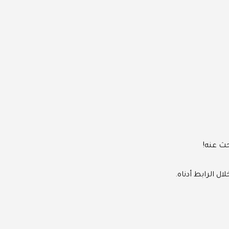
حث عنه!
ل الرابط أدناه.