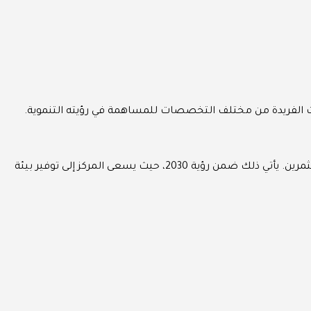
ت الفريدة من مختلف التخصصات للمساهمة في رؤيته التنموية.
تأسس مركز الإقامة المميزة في يناير 2019 وفقاً لقرار مجلس الوزراء رقم (247)، حيث يهدف إلى استقطاب المتميزين من الكفاءات والمستثمرين. يأتي ذلك ضمن رؤية 2030، حيث يسعى المركز إلى توفير بيئة