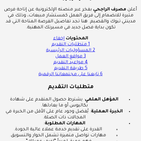
أعلن
مصرف الراجحي
بفخر عبر منصته الإلكترونية عن إتاحة فرص
مثيرة للانضمام إلى فريق العمل كمستشار مبيعات، وذلك في
مدينتي تبوك والقصيم. هنا تجد تفاصيل الفرصة المتاحة التي قد
تكون بداية فصل جديد في مسيرتك المهنية.
المحتويات
إخفاء
1
متطلبات التقديم
2
المسؤوليات الرئيسية
3
مواقع العمل
4
مواعيد التقديم
5
طريقة التقديم
6
تابعنا على مجتمعاتنا الرقمية
متطلبات التقديم
المؤهل العلمي
: يشترط حصول المتقدم على شهادة
بكاليوس أو ما يعادلها.
الخبرة العملية
: يُفضل وجود عام على الأقل من الخبرة في
المجالات ذات الصلة.
المهارات المطلوبة
:
القدرة على تقديم خدمة عملاء عالية الجودة.
مهارات تواصل متميزة تشمل الحوار والتسويق.