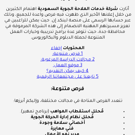
أثارت
شركة خدمات الملاحة الجوية السعودية
اهتمام الكثيرين
من خلال إعلانها الأخير الذي ظهرت فيه فرص واعدة للجميع، وذلك
عبر حسابها الرسمي على منصة لينكد إن. حيث يمكن للراغبين في
تعزيز مسيرتهم المهنية الانضمام إلى هذه الشركة المرموقة في
محافظة جدة، حيث تتوفر عدة برامج تدريبية وخيارات العمل
المتنوعة لحملة الدبلوم والبكالوريوس.
المحتويات
إخفاء
1
فرص متنوعة:
2
مجالات الدراسة المرغوبة:
3
موقع العمل:
4
كيف يمكن التقديم؟
5
تابعنا على مجتمعاتنا الرقمية
فرص متنوعة:
تتعدد الفرص المتاحة في مجالات مختلفة، وإليكم أبرزها:
مُحلل استقطاب المواهب
(برنامج تمهير).
مُحلل نظام إدارة الحركة الجوية
.
أخصائي سلامة وجودة
.
فني معايرة
.
مدير نمو الأعمال
.