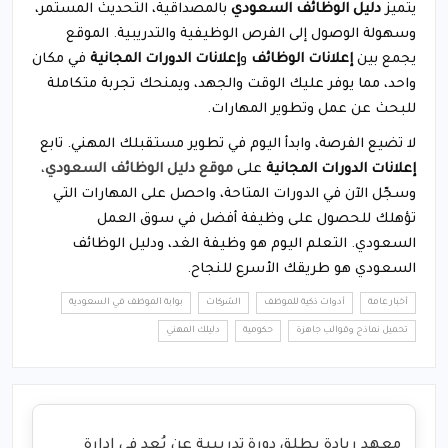
يتميز
دليل الوظائف السعودي
بالمصداقية، التحديث المستمر،
وسهولة الوصول إلى الفرص الوظيفية والتدريبية. الموقع
يجمع بين
إعلانات الوظائف
و
إعلانات الدورات المجانية
في مكان
واحد، مما يوفر عليك الوقت والجهد، ويمنحك تجربة متكاملة
للبحث عن عمل وتطوير المهارات.
لا تضيع الفرصة، وابدأ اليوم في تطوير مستقبلك المهني. تابع
إعلانات الدورات المجانية
على
موقع دليل الوظائف السعودي
،
وسجّل الآن في الدورات المتاحة، واحصل على المهارات التي
تؤهلك للحصول على وظيفة أفضل في سوق العمل
السعودي. التعلم اليوم هو وظيفة الغد، ودليل الوظائف
السعودي هو طريقك الأسرع للنجاح.
أخبار عامة
أدوات ذكية للموظف
الشركات
بوابة الموظف في السعودية
تحميل نماذج وقوالب جاهزة
حكومية
دليلك المهني
معهد ريادة يطلق دورة تدريبية عن بُعد في إدارة