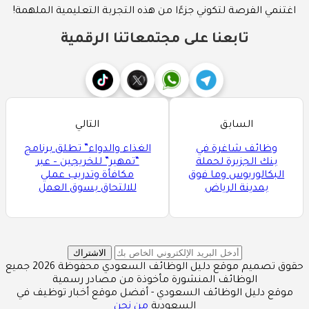
اغتنمي الفرصة لتكوني جزءًا من هذه التجربة التعليمية الملهمة!
تابعنا على مجتمعاتنا الرقمية
السابق
التالي
وظائف شاغرة في
الغذاء والدواء” تطلق برنامج
بنك الجزيرة لحملة
“تمهير” للخريجين – عبر
البكالوريوس وما فوق
مكافأة وتدريب عملي
بمدينة الرياض
للالتحاق بسوق العمل
الاشتراك
حقوق تصميم موقع دليل الوظائف السعودي محفوظة 2026 جميع
الوظائف المنشورة مأخوذة من مصادر رسمية
موقع دليل الوظائف السعودي - أفضل موقع أخبار توظيف في
السعودية
من نحن